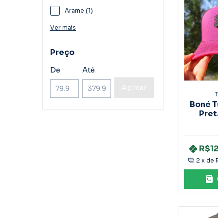
Arame (1)
Ver mais
Preço
De
Até
Aplicar
T
Boné T
Pret
R$1
2
x de