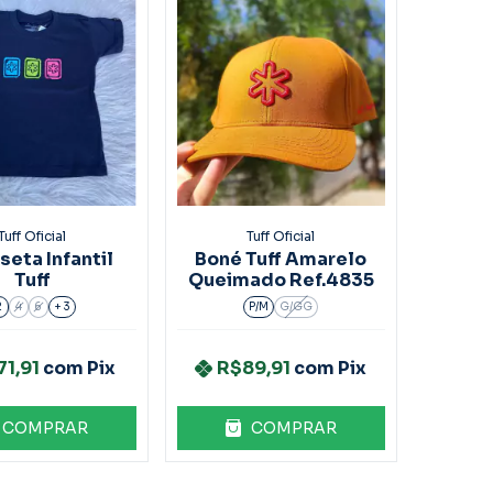
Tuff Oficial
Tuff Oficial
eta Infantil
Boné Tuff Amarelo
Tuff
Queimado Ref.4835
2
4
6
+ 3
P/M
G/GG
71,91
com
Pix
R$89,91
com
Pix
COMPRAR
COMPRAR