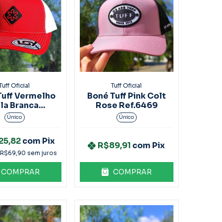
Tuff Oficial
Tuff Oficial
Tuff Vermelho
Boné Tuff Pink Colt
la Branca
Rose Ref.6469
Ref.9792
Único
Único
25,82
com
Pix
R$89,91
com
Pix
R$69,90
sem juros
COMPRAR
COMPRAR