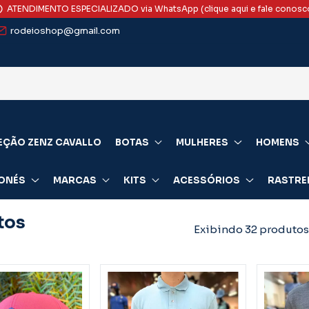
ATENDIMENTO ESPECIALIZADO via WhatsApp (clique aqui e fale conosc
rodeioshop@gmail.com
EÇÃO ZENZ CAVALLO
BOTAS
MULHERES
HOMENS
ONÉS
MARCAS
KITS
ACESSÓRIOS
RASTRE
tos
Exibindo 32 produtos
odutos