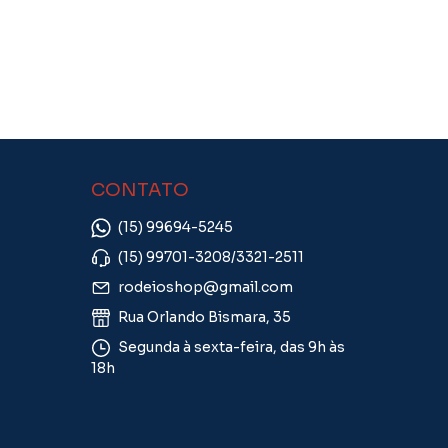
CONTATO
(15) 99694-5245
(15) 99701-3208/3321-2511
rodeioshop@gmail.com
Rua Orlando Bismara, 35
Segunda à sexta-feira, das 9h às
18h