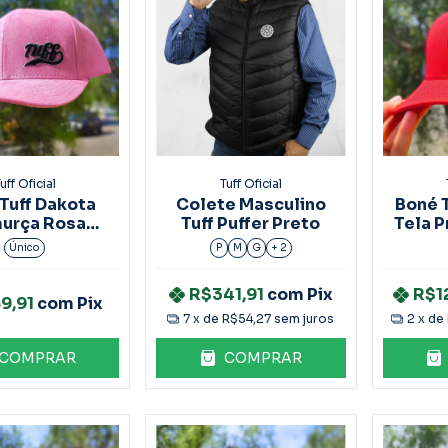
uff Oficial
Tuff Oficial
Tuff Dakota
Colete Masculino
Boné 
urça Rosa
Tuff Puffer Preto
Tela P
ef.6384
Único
P
M
G
+ 2
R$341,91
com
Pix
R$1
9,91
com
Pix
7
x de
R$54,27
sem juros
2
x de
COMPRAR
COMPRAR