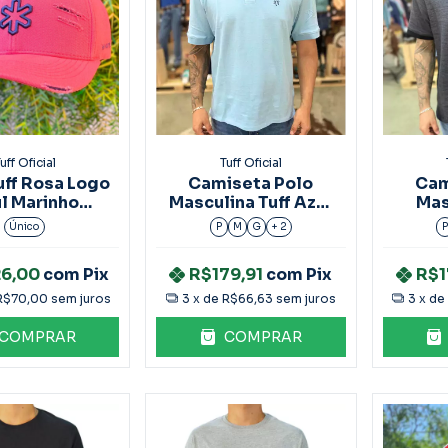
uff Oficial
Tuff Oficial
uff Rosa Logo
Camiseta Polo
Cam
l Marinho
Masculina Tuff Azul
Mas
ef.5853
Claro Ref.8004
Chum
Único
P
M
G
+ 2
26,00
com
Pix
R$179,91
com
Pix
R$1
R$70,00
sem juros
3
x de
R$66,63
sem juros
3
x d
COMPRAR
COMPRAR