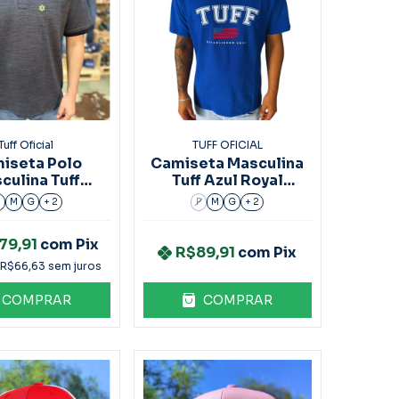
Tuff Oficial
TUFF OFICIAL
iseta Polo
Camiseta Masculina
culina Tuff
Tuff Azul Royal
bo Ref.8040
Ref:9729
P
M
G
+ 2
P
M
G
+ 2
79,91
com
Pix
R$89,91
com
Pix
e
R$66,63
sem juros
COMPRAR
COMPRAR