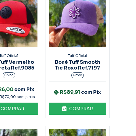
Tuff Oficial
Tuff Oficial
Tuff Vermelho
Boné Tuff Smooth
reta Ref.9085
Tie Roxo Ref.7197
Único
Único
26,00
com
Pix
R$89,91
com
Pix
R$70,00
sem juros
COMPRAR
COMPRAR