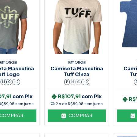
uff Oficial
Tuff Oficial
ta Masculina
Camiseta Masculina
Camis
uff Logo
Tuff Cinza
Tu
M
G
+ 2
P
M
G
+ 2
07,91
com
Pix
R$107,91
com
Pix
R$
R$59,95
sem juros
2
x de
R$59,95
sem juros
COMPRAR
COMPRAR