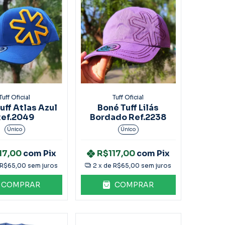
Tuff Oficial
Tuff Oficial
uff Atlas Azul
Boné Tuff Lilás
ef.2049
Bordado Ref.2238
Único
Único
17,00
com
Pix
R$117,00
com
Pix
R$65,00
sem juros
2
x de
R$65,00
sem juros
COMPRAR
COMPRAR