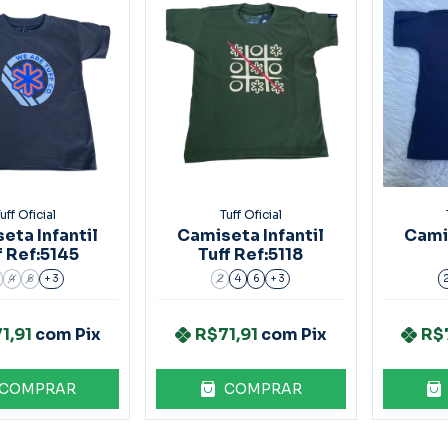
uff Oficial
Tuff Oficial
eta Infantil
Camiseta Infantil
Camis
f Ref:5145
Tuff Ref:5118
4
6
+ 3
2
4
6
+ 3
1,91
com
Pix
R$71,91
com
Pix
R$
COMPRAR
COMPRAR