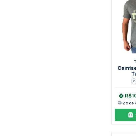
T
Camise
T
P
R$1
2
x de