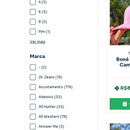
4 (3)
6 (3)
8 (2)
P/m (1)
Ver mais
T
Marca
Boné 
Cam
- (2)
R
2k Jeans (19)
Acostamento (179)
R$8
Adesivo (33)
All Hunter (33)
All Western (78)
Answer Me (3)