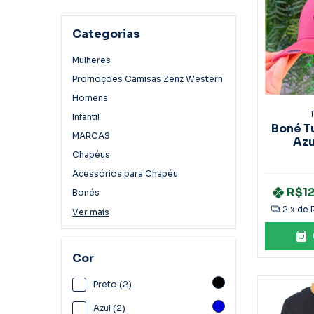
Categorias
Mulheres
Promoções Camisas Zenz Western
Homens
T
Infantil
Boné T
MARCAS
Azu
R
Chapéus
Acessórios para Chapéu
R$1
Bonés
2
x de
Ver mais
Cor
Preto (2)
Azul (2)