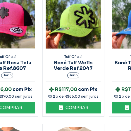
uff Oficial
Tuff Oficial
uff Rosa Tela
Boné Tuff Wells
Boné T
a Ref.8607
Verde Ref.2047
R
Único
Único
26,00
com
Pix
R$117,00
com
Pix
R$1
R$70,00
sem juros
2
x de
R$65,00
sem juros
2
x de
COMPRAR
COMPRAR