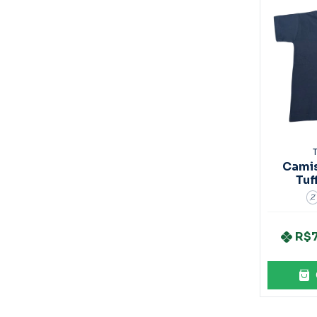
T
Camis
Tuf
2
R$7