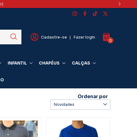
o)
Cadastre-se
|
Fazer login
0
INFANTIL
CHAPÉUS
CALÇAS
IO
Ordenar por