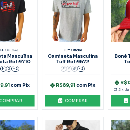
FF OFICIAL
Tuff Oficial
ta Masculina
Camiseta Masculina
Boné 
reta Ref:9710
Tuff Ref:9672
Te
M
G
+ 2
P
M
G
+ 2
R$1
9,91
com
Pix
R$89,91
com
Pix
2
x de
COMPRAR
COMPRAR