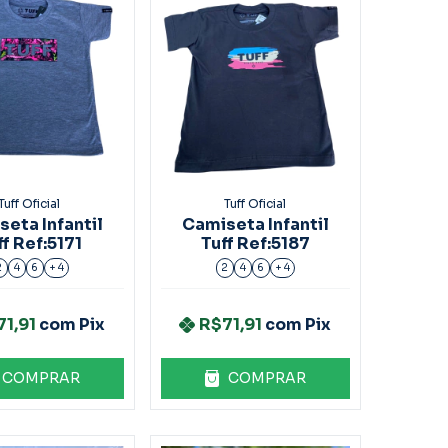
Tuff Oficial
Tuff Oficial
eta Infantil
Camiseta Infantil
ff Ref:5171
Tuff Ref:5187
2
4
6
+ 4
2
4
6
+ 4
71,91
com
Pix
R$71,91
com
Pix
COMPRAR
COMPRAR