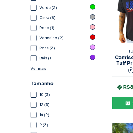
Verde (2)
Cinza (6)
Rose (1)
Vermelho (2)
Rosa (3)
TU
Camise
Lilás (1)
Tuff P
Ver mais
P
Tamanho
R$8
10 (3)
12 (3)
14 (2)
2 (3)