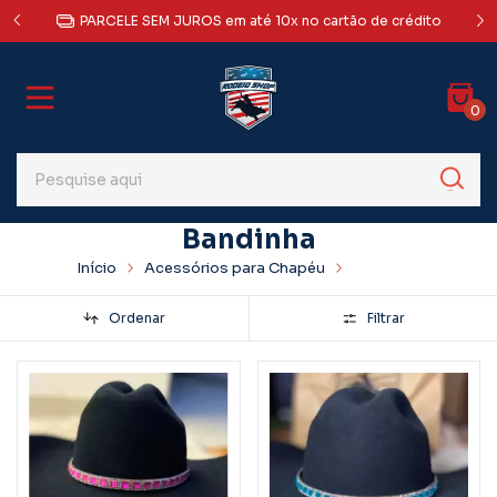
a Sul,
AT
PARCELE SEM JUROS em até 10x no cartão de crédito
0
Bandinha
Início
Acessórios para Chapéu
Bandinha
Ordenar
Filtrar