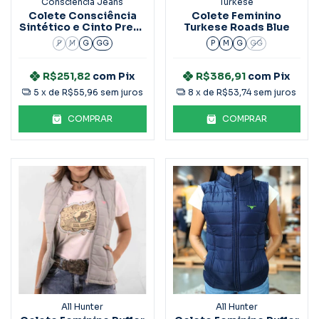
Consciência Jeans
Turkese
Colete Consciência
Colete Feminino
Sintético e Cinto Preto
Turkese Roads Blue
90642
P
M
G
GG
P
M
G
GG
R$251,82
com
Pix
R$386,91
com
Pix
5
x de
R$55,96
sem juros
8
x de
R$53,74
sem juros
COMPRAR
COMPRAR
All Hunter
All Hunter