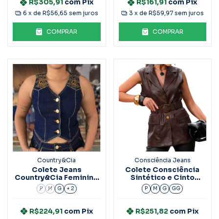
R$305,91
com
Pix
R$161,91
com
Pix
6
x de
R$56,65
sem juros
3
x de
R$59,97
sem juros
COMPRAR
COMPRAR
Country&Cia
Consciência Jeans
Colete Jeans
Colete Consciência
Country&Cia Feminino
Sintético e Cinto
Essential 4507
Marrom 90642
P
M
G
+ 2
P
M
G
GG
R$224,91
com
Pix
R$251,82
com
Pix