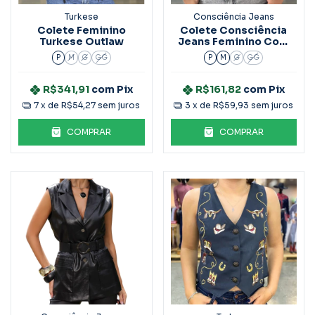
Turkese
Consciência Jeans
Colete Feminino
Colete Consciência
Turkese Outlaw
Jeans Feminino Com
Aplicação 25437
P
M
G
GG
P
M
G
GG
R$341,91
com
Pix
R$161,82
com
Pix
7
x de
R$54,27
sem juros
3
x de
R$59,93
sem juros
COMPRAR
COMPRAR