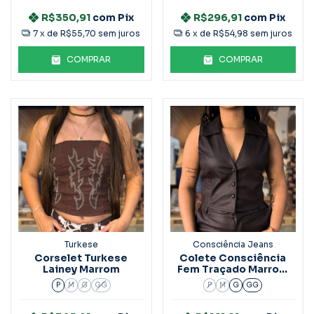
R$350,91
com
Pix
R$296,91
com
Pix
7
x de
R$55,70
sem juros
6
x de
R$54,98
sem juros
COMPRAR
COMPRAR
Turkese
Consciência Jeans
Corselet Turkese
Colete Consciência
Lainey Marrom
Fem Traçado Marrom
90605
P
M
G
GG
P
M
G
GG