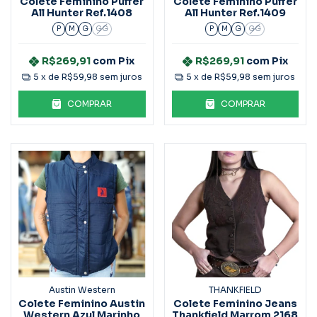
Colete Feminino Puffer
Colete Feminino Puffer
All Hunter Ref.1408
All Hunter Ref.1409
P
M
G
GG
P
M
G
GG
R$269,91
com
Pix
R$269,91
com
Pix
5
x de
R$59,98
sem juros
5
x de
R$59,98
sem juros
COMPRAR
COMPRAR
Austin Western
THANKFIELD
Colete Feminino Austin
Colete Feminino Jeans
Western Azul Marinho
Thankfield Marrom 2168