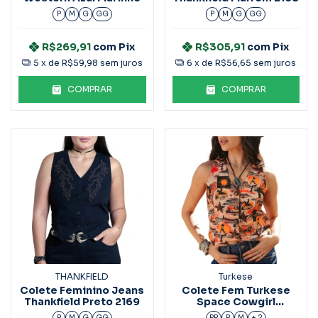
P
M
G
GG
P
M
G
GG
R$269,91
com
Pix
R$305,91
com
Pix
5
x de
R$59,98
sem juros
6
x de
R$56,65
sem juros
COMPRAR
COMPRAR
THANKFIELD
Turkese
Colete Feminino Jeans
Colete Fem Turkese
Thankfield Preto 2169
Space Cowgirl
CT06605
P
M
G
GG
PP
P
M
+ 2