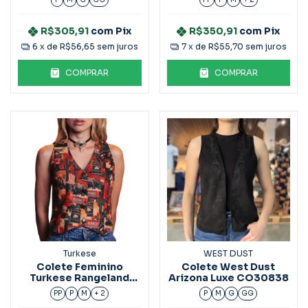
R$305,91
com
Pix
R$350,91
com
Pix
6
x de
R$56,65
sem juros
7
x de
R$55,70
sem juros
COMPRAR
COMPRAR
Turkese
WEST DUST
Colete Feminino
Colete West Dust
Turkese Rangeland
Arizona Luxe CO30838
CT06604
PP
P
M
+ 2
P
M
G
GG