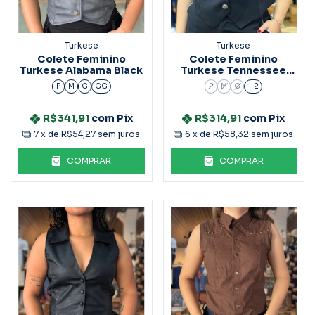
Turkese
Turkese
Colete Feminino
Colete Feminino
Turkese Alabama Black
Turkese Tennessee
Preto
P
M
G
GG
P
M
G
+ 2
R$341,91
com
Pix
R$314,91
com
Pix
7
x de
R$54,27
sem juros
6
x de
R$58,32
sem juros
COMPRAR
COMPRAR