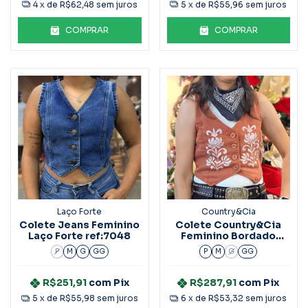
4
x de
R$62,48
sem juros
5
x de
R$55,96
sem juros
COMPRAR
COMPRAR
Laço Forte
Country&Cia
Colete Jeans Feminino
Colete Country&Cia
Laço Forte ref:7048
Feminino Bordado
4480
P
M
G
GG
P
M
G
GG
R$251,91
com
Pix
R$287,91
com
Pix
5
x de
R$55,98
sem juros
6
x de
R$53,32
sem juros