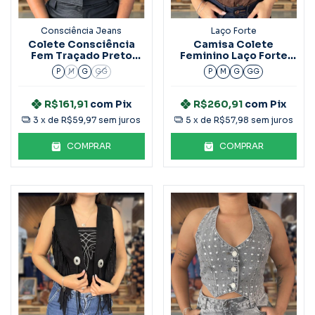
Consciência Jeans
Laço Forte
Colete Consciência
Camisa Colete
Fem Traçado Preto
Feminino Laço Forte
90605
M.C Liberty 1831
P
M
G
GG
P
M
G
GG
R$161,91
com
Pix
R$260,91
com
Pix
3
x de
R$59,97
sem juros
5
x de
R$57,98
sem juros
COMPRAR
COMPRAR