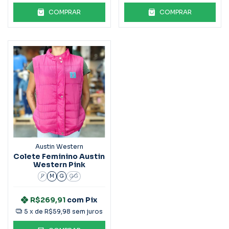
COMPRAR
COMPRAR
Austin Western
Colete Feminino Austin
Western Pink
P
M
G
GG
R$269,91
com
Pix
5
x de
R$59,98
sem juros