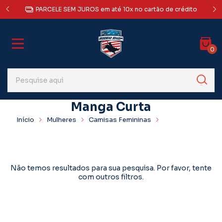
a Sul,
AT
PARCELE SEM JUROS em até 10x no cartão de crédito
0
Manga Curta
Início
Mulheres
Camisas Femininas
Manga Curta
Não temos resultados para sua pesquisa. Por favor, tente
com outros filtros.