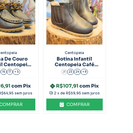
entopeia
Centopeia
na De Couro
Botina Infantil
il Centopeia
Centopeia Café
Marrom
Marrom
16
17
+ 5
15
23
24
+ 8
16,91
com
Pix
R$107,91
com
Pix
R$64,95
sem juros
2
x de
R$59,95
sem juros
COMPRAR
COMPRAR