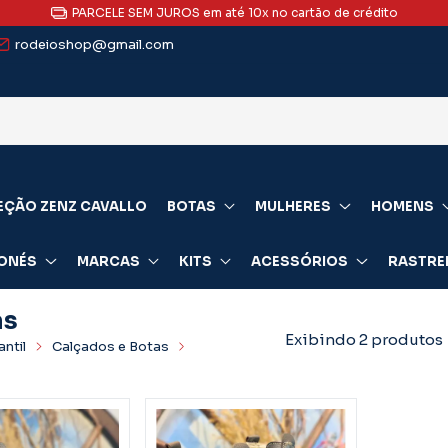
PARCELE SEM JUROS em até 10x no cartão de crédito
rodeioshop@gmail.com
EÇÃO ZENZ CAVALLO
BOTAS
MULHERES
HOMENS
ONÉS
MARCAS
KITS
ACESSÓRIOS
RASTRE
as
Exibindo 2 produtos
antil
Calçados e Botas