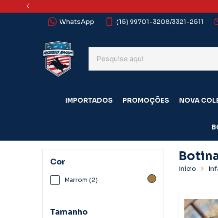
WhatsApp
(15) 99701-3208/3321-2511
IMPORTADOS
PROMOÇÕES
NOVA COL
B
Botin
Cor
Início
Inf
Botinas
Marrom (2)
Tamanho