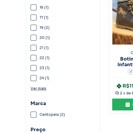
16 (1)
17 (1)
19 (2)
20 (1)
21 (1)
C
22 (1)
Boti
Infant
23 (1)
15
24 (1)
R$1
Ver mais
2
x de
Marca
Centopeia (2)
Preço