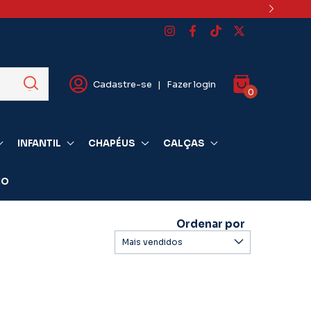
Cadastre-se
|
Fazer login
0
INFANTIL
CHAPÉUS
CALÇAS
IO
Ordenar por