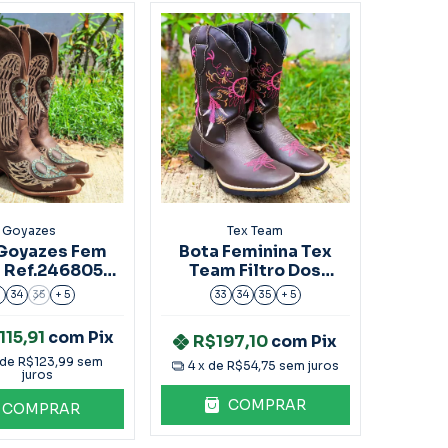
Goyazes
Tex Team
Goyazes Fem
Bota Feminina Tex
s Ref.246805-
Team Filtro Dos
CC
Sonhos Rosa
3
34
35
+ 5
33
34
35
+ 5
115,91
com
Pix
R$197,10
com
Pix
 de
R$123,99
sem
4
x de
R$54,75
sem juros
juros
COMPRAR
COMPRAR