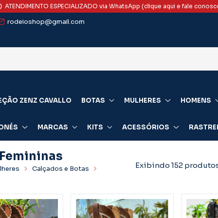
ATENDIMENTO ESPECIALIZADO via WhatsApp (clique aqui e fale conosc
rodeioshop@gmail.com
EÇÃO ZENZ CAVALLO
BOTAS
MULHERES
HOMENS
ONÉS
MARCAS
KITS
ACESSÓRIOS
RASTRE
 Femininas
Exibindo 152 produto
lheres
Calçados e Botas
inas