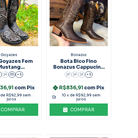
Goyazes
Bonazus
Goyazes Fem
Bota Bico Fino
Mustang
Bonazus Cappucino
.233201-ck
Ref.17204
3
34
35
+ 5
33
34
35
+ 5
36,91
com
Pix
R$836,91
com
Pix
 de
R$92,99
sem
10
x de
R$92,99
sem
juros
juros
COMPRAR
COMPRAR