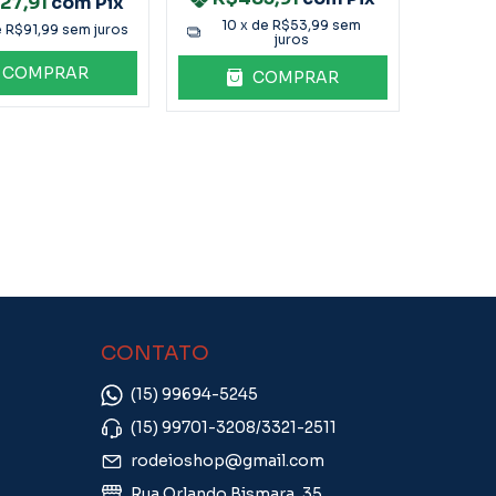
27,91
com
Pix
10
x de
R$53,99
sem
e
R$91,99
sem juros
juros
COMPRAR
COMPRAR
CONTATO
(15) 99694-5245
(15) 99701-3208/3321-2511
rodeioshop@gmail.com
Rua Orlando Bismara, 35