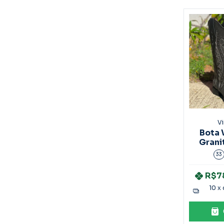
V
Bota 
Grani
33
R$7
10
x