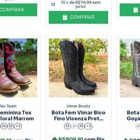
10
x de
R$114,99
sem
juros
COMPRAR
COMPRAR
Tex Team
Vimar Boots
Feminina Tex
Bota Fem Vimar Bico
Bota
loral Marrom
Fino Vicenza Preto
Goya
Ref.10240
Prata
34
35
+ 5
33
34
35
+ 5
3
R$809,91
com
Pix