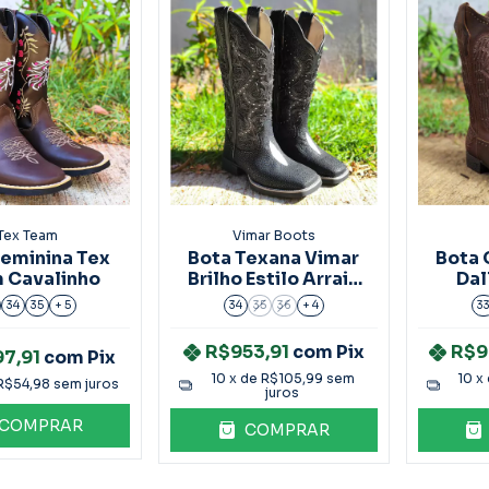
Tex Team
Vimar Boots
Feminina Tex
Bota Texana Vimar
Bota 
 Cavalinho
Brilho Estilo Arraia
Dal
Preto Ref.13103
Ref
34
35
+ 5
34
35
36
+ 4
3
R$953,91
com
Pix
R$9
97,91
com
Pix
10
x de
R$105,99
sem
10
x
R$54,98
sem juros
juros
COMPRAR
COMPRAR