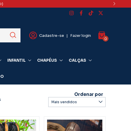
o)
Cadastre-se
|
Fazer login
0
INFANTIL
CHAPÉUS
CALÇAS
IO
Ordenar por
s