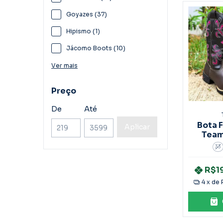
Goyazes (37)
Hipismo (1)
Jácomo Boots (10)
Ver mais
Preço
De
Até
Bota 
Aplicar
Team
33
R$1
4
x de