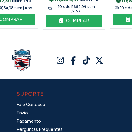
97,91
com
Pix
R$8
10
x de
R$89,99
sem
R$54,98
sem juros
10
x d
juros
COMPRAR
COMPRAR
SUPORTE
Fale Conosco
Envio
Pagamento
Perguntas Frequentes