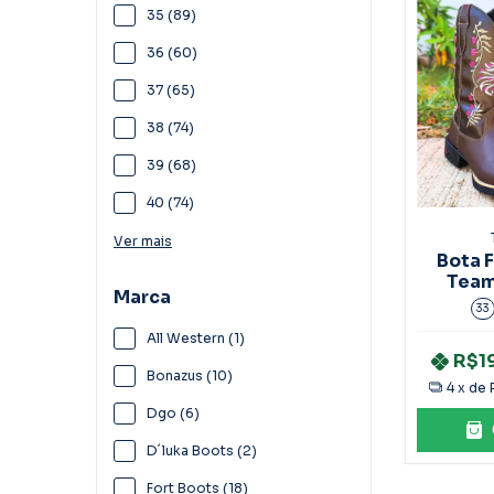
35 (89)
36 (60)
37 (65)
38 (74)
39 (68)
40 (74)
Ver mais
Bota 
Team
Marca
33
All Western (1)
R$1
Bonazus (10)
4
x de
Dgo (6)
D´luka Boots (2)
Fort Boots (18)