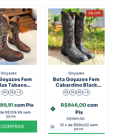
5
%
OFF
Goyazes
Goyazes
Goyazes Fem
Bota Goyazes Fem
las Tabaco
Cabardino Black
:243203-CK
Ref.213206-CK
3
34
35
+ 5
33
34
35
+ 5
89,91
com
Pix
R$846,00
com
Pix
 de
R$109,99
sem
juros
R$989,90
10
x de
R$94,00
sem
COMPRAR
juros