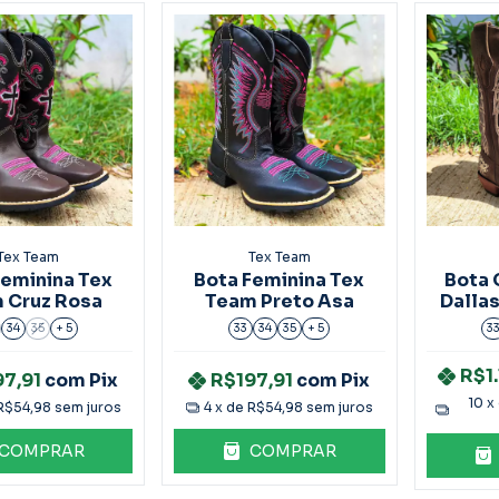
Tex Team
Tex Team
Feminina Tex
Bota Feminina Tex
Bota 
 Cruz Rosa
Team Preto Asa
Dalla
34
35
+ 5
33
34
35
+ 5
3
R$1.
97,91
com
Pix
R$197,91
com
Pix
10
x
R$54,98
sem juros
4
x de
R$54,98
sem juros
COMPRAR
COMPRAR