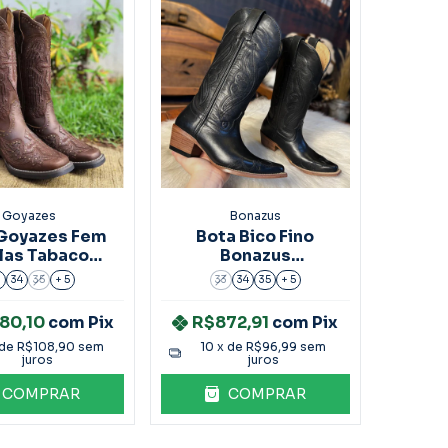
Goyazes
Bonazus
Goyazes Fem
Bota Bico Fino
las Tabaco
Bonazus
.243202-CK
Preto/Castanho
3
34
35
+ 5
33
34
35
+ 5
Ref.17204
80,10
com
Pix
R$872,91
com
Pix
 de
R$108,90
sem
10
x de
R$96,99
sem
juros
juros
COMPRAR
COMPRAR