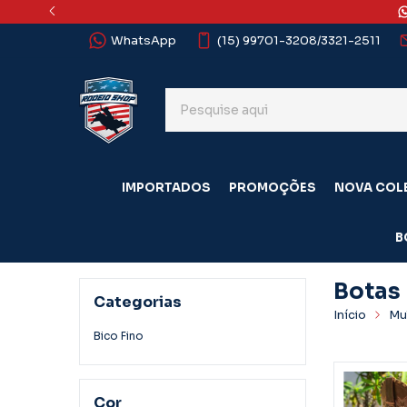
WhatsApp
(15) 99701-3208/3321-2511
IMPORTADOS
PROMOÇÕES
NOVA COL
B
Botas
Categorias
Início
Mu
Botas Femin
Bico Fino
Cor