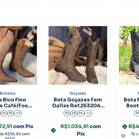
Bonazus
Goyazes
 Bico Fino
Bota Goyazes Fem
Bota 
s Café/Fossil
Dallas Ref.253204-
Boot
ucino 17202
CP
Pra
34
35
+ 5
34
35
36
+ 4
3
72,91
com
Pix
R$1.034,91
com
R$4
Pix
 de
R$96,99
sem
10
x
juros