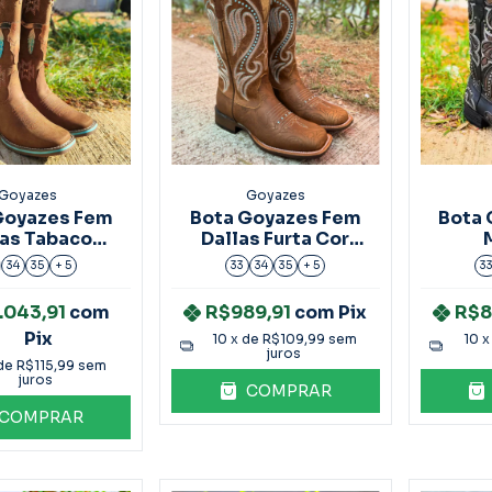
Goyazes
Goyazes
Goyazes Fem
Bota Goyazes Fem
Bota 
las Tabaco
Dallas Furta Cor
:203260-cf
Ref:236406-CF
Ref
34
35
+ 5
33
34
35
+ 5
3
.043,91
com
R$989,91
com
Pix
R$8
Pix
10
x de
R$109,99
sem
10
x
juros
 de
R$115,99
sem
juros
COMPRAR
COMPRAR