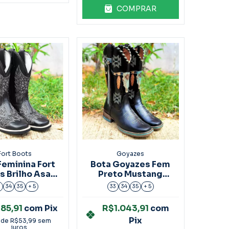
COMPRAR
Fort Boots
Goyazes
Feminina Fort
Bota Goyazes Fem
s Brilho Asa
Preto Mustang
ta Ref.309
Ref:203260-CF
3
34
35
+ 5
33
34
35
+ 5
85,91
com
Pix
R$1.043,91
com
Pix
 de
R$53,99
sem
juros