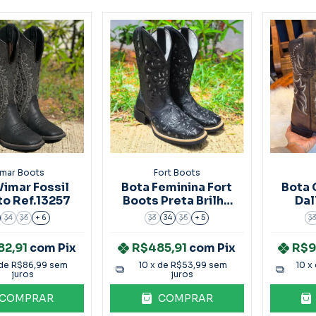
imar Boots
Fort Boots
Vimar Fossil
Bota Feminina Fort
Bota 
to Ref.13257
Boots Preta Brilho
Dal
Prata Ref.309
Ref
34
35
+ 6
33
34
35
+ 5
3
82,91
com
Pix
R$485,91
com
Pix
R$9
 de
R$86,99
sem
10
x de
R$53,99
sem
10
x
juros
juros
COMPRAR
COMPRAR