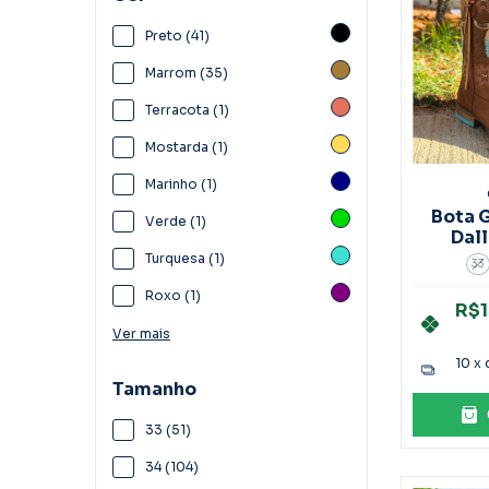
Preto (41)
Marrom (35)
Terracota (1)
Mostarda (1)
Marinho (1)
Bota 
Verde (1)
Dal
Ref
Turquesa (1)
33
Roxo (1)
R$1
Ver mais
10
x
Tamanho
33 (51)
34 (104)