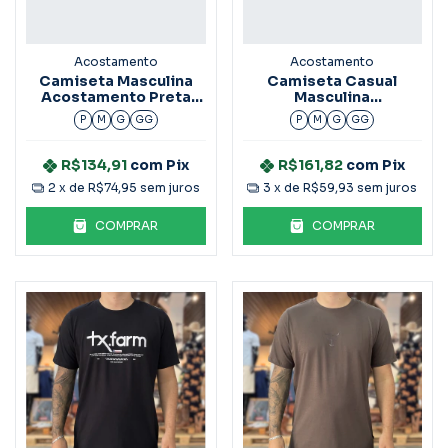
Acostamento
Acostamento
Camiseta Masculina
Camiseta Casual
Acostamento Preta
Masculina
Bordado Azul
Acostamento Marrom
P
M
G
GG
P
M
G
GG
Ipe
R$134,91
com
Pix
R$161,82
com
Pix
2
x de
R$74,95
sem juros
3
x de
R$59,93
sem juros
COMPRAR
COMPRAR