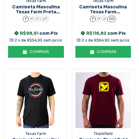
Texas Farm
Texas Farm
Camiseta Masculina
Camiseta Masculina
Texas Farm Preta
Texas Farm
Ref.Cm258
Cappuccino CM407
P
M
G
GG
P
M
G
GG
R$98,91
com
Pix
R$116,82
com
Pix
2
x de
R$54,95
sem juros
2
x de
R$64,90
sem juros
COMPRAR
COMPRAR
Texas Farm
Thankfield