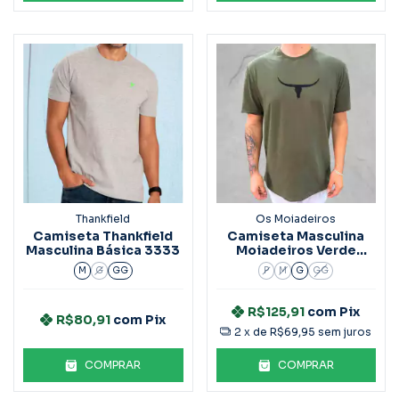
Thankfield
Os Moiadeiros
Camiseta Thankfield
Camiseta Masculina
Masculina Básica 3333
Moiadeiros Verde
Musgo
M
G
GG
P
M
G
GG
R$125,91
com
Pix
R$80,91
com
Pix
2
x de
R$69,95
sem juros
COMPRAR
COMPRAR