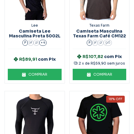
Lee
Texas Farm
Camiseta Lee
Camiseta Masculina
Masculina Preta 5002L
Texas Farm Café CM122
P
M
G
+ 4
P
M
G
GG
R$107,82
com
Pix
R$89,91
com
Pix
2
x de
R$59,90
sem juros
COMPRAR
COMPRAR
18
%
OFF