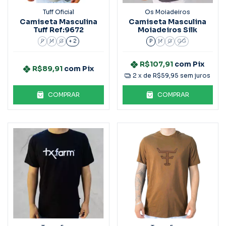
Tuff Oficial
Os Moiadeiros
Camiseta Masculina
Camiseta Masculina
Tuff Ref:9672
Moiadeiros Silk
P
M
G
+ 2
P
M
G
GG
R$107,91
com
Pix
R$89,91
com
Pix
2
x de
R$59,95
sem juros
COMPRAR
COMPRAR