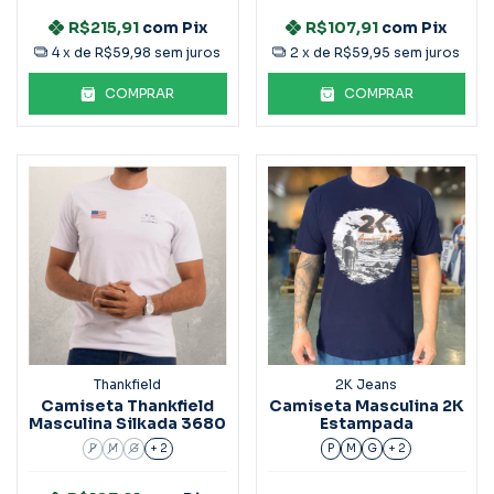
R$215,91
com
Pix
R$107,91
com
Pix
4
x de
R$59,98
sem juros
2
x de
R$59,95
sem juros
COMPRAR
COMPRAR
Thankfield
2K Jeans
Camiseta Thankfield
Camiseta Masculina 2K
Masculina Silkada 3680
Estampada
P
M
G
+ 2
P
M
G
+ 2