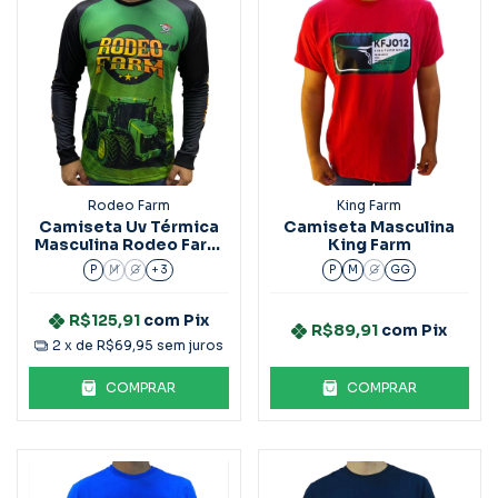
Rodeo Farm
King Farm
Camiseta Uv Térmica
Camiseta Masculina
Masculina Rodeo Farm
King Farm
Verde
P
M
G
+ 3
P
M
G
GG
R$125,91
com
Pix
R$89,91
com
Pix
2
x de
R$69,95
sem juros
COMPRAR
COMPRAR