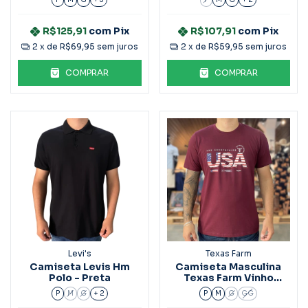
R$125,91
com
Pix
R$107,91
com
Pix
2
x de
R$69,95
sem juros
2
x de
R$59,95
sem juros
COMPRAR
COMPRAR
Levi's
Texas Farm
Camiseta Levis Hm
Camiseta Masculina
Polo - Preta
Texas Farm Vinho
CM648
P
M
G
+ 2
P
M
G
GG