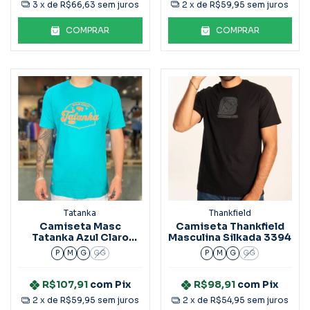
3
x de
R$66,63
sem juros
2
x de
R$59,95
sem juros
COMPRAR
COMPRAR
Tatanka
Thankfield
Camiseta Masc
Camiseta Thankfield
Tatanka Azul Claro
Masculina Silkada 3394
Estampada
P
M
G
GG
P
M
G
GG
R$107,91
com
Pix
R$98,91
com
Pix
2
x de
R$59,95
sem juros
2
x de
R$54,95
sem juros