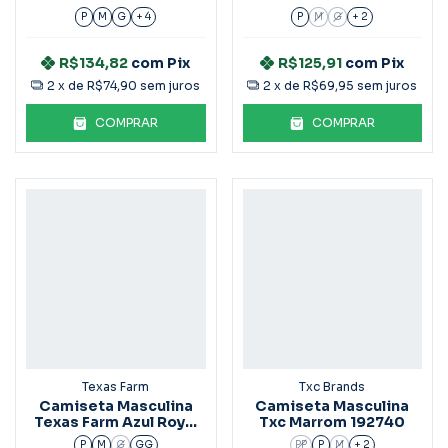
Costa Preta
3787
P
M
G
+ 4
P
M
G
+ 2
R$134,82
com
Pix
R$125,91
com
Pix
2
x de
R$74,90
sem juros
2
x de
R$69,95
sem juros
COMPRAR
COMPRAR
Texas Farm
Txc Brands
Camiseta Masculina
Camiseta Masculina
Texas Farm Azul Royal
Txc Marrom 192740
CM442
P
M
G
GG
PP
P
M
+ 2