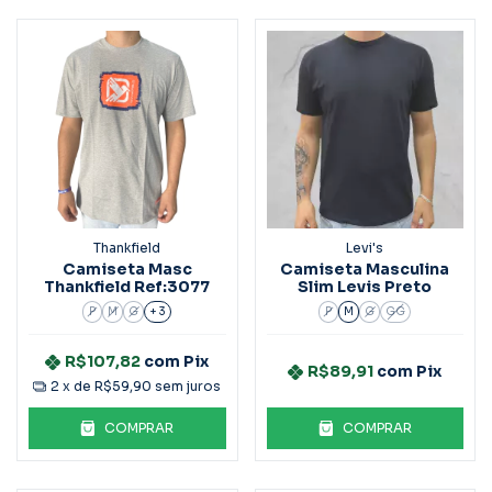
Thankfield
Levi's
Camiseta Masc
Camiseta Masculina
Thankfield Ref:3077
Slim Levis Preto
P
M
G
+ 3
P
M
G
GG
R$107,82
com
Pix
R$89,91
com
Pix
2
x de
R$59,90
sem juros
COMPRAR
COMPRAR