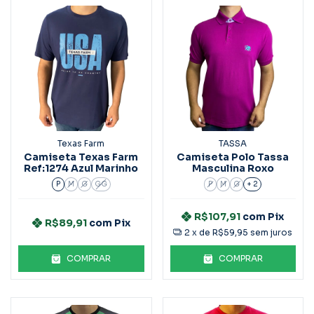
Texas Farm
TASSA
Camiseta Texas Farm
Camiseta Polo Tassa
Ref:1274 Azul Marinho
Masculina Roxo
P
M
G
GG
P
M
G
+ 2
R$107,91
com
Pix
R$89,91
com
Pix
2
x de
R$59,95
sem juros
COMPRAR
COMPRAR