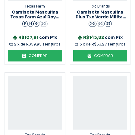
Texas Farm
Txc Brands
Camiseta Masculina
Camiseta Masculina
Texas Farm Azul Royal
Plus Txc Verde Militar
CM589
19729
P
M
G
GG
XG
G2
G3
R$107,91
com
Pix
R$143,82
com
Pix
2
x de
R$59,95
sem juros
3
x de
R$53,27
sem juros
COMPRAR
COMPRAR
Txc Brands
Txc Brands