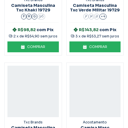
Camiseta Masculina
Camiseta Masculina
Txc Khaki 19729
Txc Verde Militar 19729
P
M
G
GG
P
M
G
+ 4
R$98,82
com
Pix
R$143,82
com
Pix
2
x de
R$54,90
sem juros
3
x de
R$53,27
sem juros
COMPRAR
COMPRAR
Txc Brands
Acostamento
Camiseta Masculina
Camisa Masc