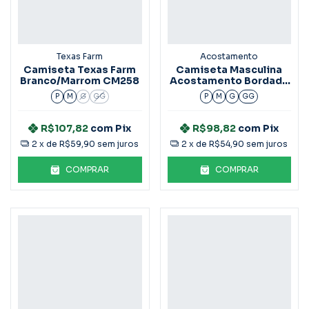
Texas Farm
Acostamento
Camiseta Texas Farm
Camiseta Masculina
Branco/Marrom CM258
Acostamento Bordada
Verde Cidreira
P
M
G
GG
P
M
G
GG
R$107,82
com
Pix
R$98,82
com
Pix
2
x de
R$59,90
sem juros
2
x de
R$54,90
sem juros
COMPRAR
COMPRAR