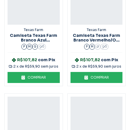
Texas Farm
Texas Farm
Camiseta Texas Farm
Camiseta Texas Farm
Branco Azul
Branco Vermelho/Off
Marinho/Off White
White CM479
P
M
G
GG
P
M
G
GG
CM479
R$107,82
com
Pix
R$107,82
com
Pix
2
x de
R$59,90
sem juros
2
x de
R$59,90
sem juros
COMPRAR
COMPRAR