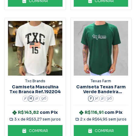
COMPRAR
COMPRAR
Txc Brands
Texas Farm
Camiseta Masculina
Camiseta Texas Farm
Txc Branca Ref.192204
Verde Bandeira
Ref.Cm418
P
M
G
GG
P
M
G
GG
R$143,82
com
Pix
R$116,91
com
Pix
3
x de
R$53,27
sem juros
2
x de
R$64,95
sem juros
COMPRAR
COMPRAR