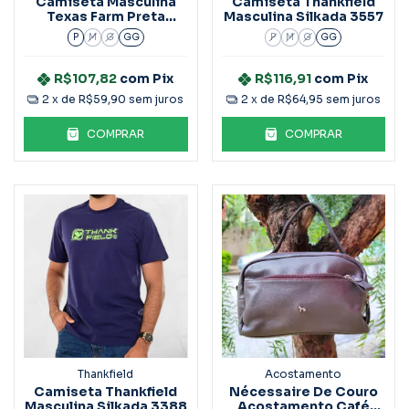
Camiseta Masculina
Camiseta Thankfield
Texas Farm Preta
Masculina Silkada 3557
CM581
P
M
G
GG
P
M
G
GG
R$107,82
com
Pix
R$116,91
com
Pix
2
x de
R$59,90
sem juros
2
x de
R$64,95
sem juros
COMPRAR
COMPRAR
Thankfield
Acostamento
Camiseta Thankfield
Nécessaire De Couro
Masculina Silkada 3388
Acostamento Café