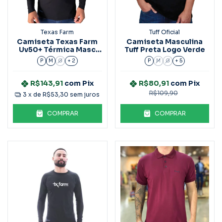
Texas Farm
Tuff Oficial
Camiseta Texas Farm
Camiseta Masculina
Uv50+ Térmica Masc
Tuff Preta Logo Verde
M/L
P
M
G
+ 2
P
M
G
+ 5
R$143,91
com
Pix
R$80,91
com
Pix
R$109,90
3
x de
R$53,30
sem juros
COMPRAR
COMPRAR