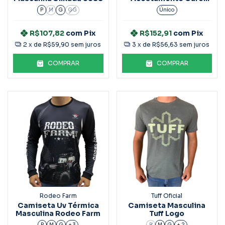
Ref.8061
P
M
G
GG
Único
R$107,82
com
Pix
R$152,91
com
Pix
2
x de
R$59,90
sem juros
3
x de
R$56,63
sem juros
COMPRAR
COMPRAR
Rodeo Farm
Tuff Oficial
Camiseta Uv Térmica
Camiseta Masculina
Masculina Rodeo Farm
Tuff Logo
P
M
G
+ 3
P
M
G
+ 2