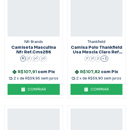
Nfr Brands
Thankfield
Camiseta Masculina
Camisa Polo Thankfield
Nfr Ref.Cms286
Usa Mescla Claro Ref.
2407
M
G
GG
XG
P
M
G
+ 2
R$107,91
com
Pix
R$107,82
com
Pix
2
x de
R$59,95
sem juros
2
x de
R$59,90
sem juros
COMPRAR
COMPRAR