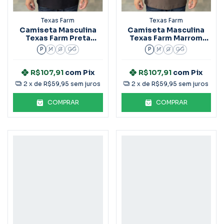
Texas Farm
Texas Farm
Camiseta Masculina
Camiseta Masculina
Texas Farm Preta
Texas Farm Marrom
CM653
Café CM618
P
M
G
GG
P
M
G
GG
R$107,91
com
Pix
R$107,91
com
Pix
2
x de
R$59,95
sem juros
2
x de
R$59,95
sem juros
COMPRAR
COMPRAR