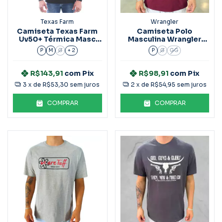
Texas Farm
Wrangler
Camiseta Texas Farm
Camiseta Polo
Uv50+ Térmica Masc
Masculina Wrangler
M/L
Bordô
P
M
G
+ 2
P
G
GG
R$143,91
com
Pix
R$98,91
com
Pix
3
x de
R$53,30
sem juros
2
x de
R$54,95
sem juros
COMPRAR
COMPRAR