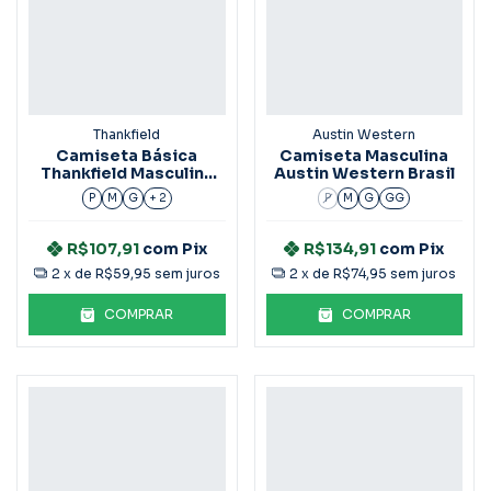
Thankfield
Austin Western
Camiseta Básica
Camiseta Masculina
Thankfield Masculina
Austin Western Brasil
9053
P
M
G
+ 2
P
M
G
GG
R$107,91
com
Pix
R$134,91
com
Pix
2
x de
R$59,95
sem juros
2
x de
R$74,95
sem juros
COMPRAR
COMPRAR