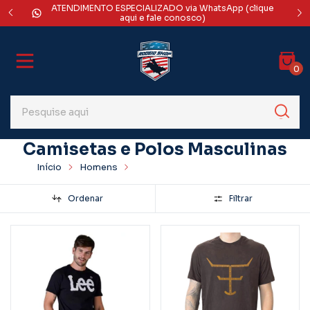
ATENDIMENTO ESPECIALIZADO via WhatsApp (clique
DES
rédito
aqui e fale conosco)
0
Camisetas e Polos Masculinas
Início
Homens
Camisetas e Polos Masculinas
Ordenar
Filtrar