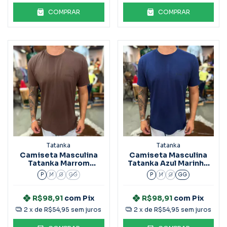
COMPRAR
COMPRAR
Tatanka
Tatanka
Camiseta Masculina
Camiseta Masculina
Tatanka Marrom
Tatanka Azul Marinho
Ref.3030
Ref.3019
P
M
G
GG
P
M
G
GG
R$98,91
com
Pix
R$98,91
com
Pix
2
x de
R$54,95
sem juros
2
x de
R$54,95
sem juros