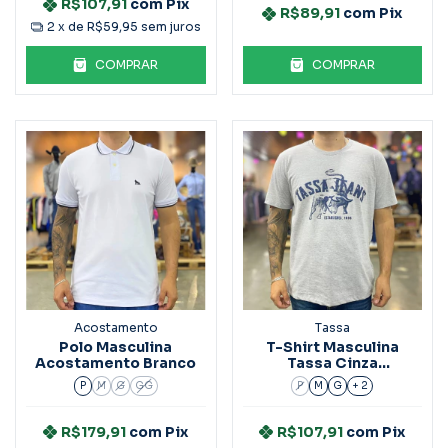
R$107,91
com
Pix
R$89,91
com
Pix
2
x de
R$59,95
sem juros
COMPRAR
COMPRAR
Acostamento
Tassa
Polo Masculina
T-Shirt Masculina
Acostamento Branco
Tassa Cinza
Estampado
P
M
G
GG
P
M
G
+ 2
R$179,91
com
Pix
R$107,91
com
Pix