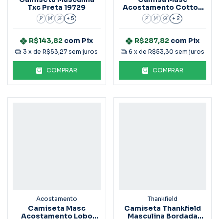
Txc Preta 19729
Acostamento Cotton
Preto 021
P
M
G
+ 5
P
M
G
+ 2
R$143,82
com
Pix
R$287,82
com
Pix
3
x de
R$53,27
sem juros
6
x de
R$53,30
sem juros
COMPRAR
COMPRAR
Acostamento
Thankfield
Camiseta Masc
Camiseta Thankfield
Acostamento Lobo
Masculina Bordada