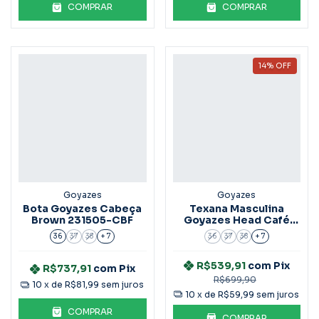
COMPRAR
COMPRAR
14
%
OFF
Goyazes
Goyazes
Bota Goyazes Cabeça
Texana Masculina
Brown 231505-CBF
Goyazes Head Café
233002-Cf
36
37
38
+ 7
36
37
38
+ 7
R$539,91
com
Pix
R$737,91
com
Pix
R$699,90
10
x de
R$81,99
sem juros
10
x de
R$59,99
sem juros
COMPRAR
COMPRAR