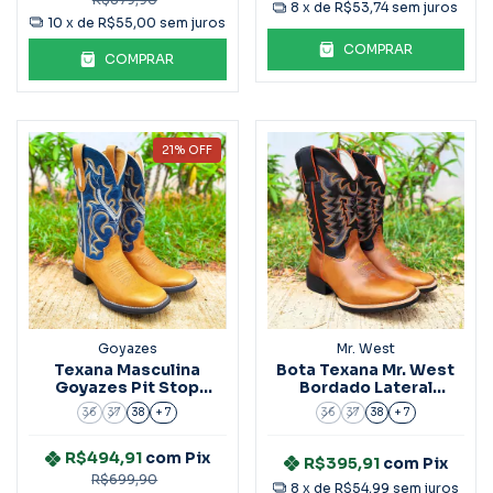
8
x de
R$53,74
sem juros
10
x de
R$55,00
sem juros
COMPRAR
COMPRAR
21
%
OFF
Goyazes
Mr. West
Texana Masculina
Bota Texana Mr. West
Goyazes Pit Stop
Bordado Lateral
Havana Ref.231501
Laranja
36
37
38
+ 7
36
37
38
+ 7
R$494,91
com
Pix
R$395,91
com
Pix
R$699,90
8
x de
R$54,99
sem juros