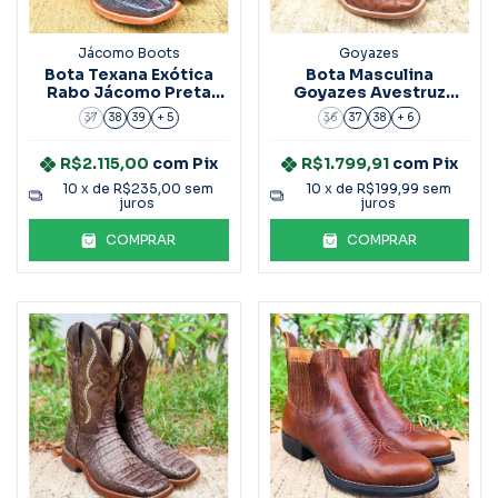
Jácomo Boots
Goyazes
Bota Texana Exótica
Bota Masculina
Rabo Jácomo Preta
Goyazes Avestruz
Ref.60012
Ref.243002-AC
37
38
39
+ 5
36
37
38
+ 6
R$2.115,00
com
Pix
R$1.799,91
com
Pix
10
x de
R$235,00
sem
10
x de
R$199,99
sem
juros
juros
COMPRAR
COMPRAR