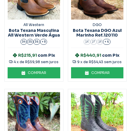
All Western
DGO
Bota Texana Masculina
Bota Texana DGO Azul
All Western Verde Água
Marinho Ref.120110
34
35
36
+ 8
36
37
38
+ 6
R$215,91
com
Pix
R$440,91
com
Pix
4
x de
R$59,98
sem juros
9
x de
R$54,43
sem juros
COMPRAR
COMPRAR