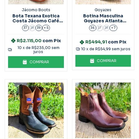
Jácomo Boots
Goyazes
Bota Texana Exotica
Botina Masculina
Costa Jácomo Café
Goyazes Atlanta
Ref.2292
Caramel Ref.2037104
37
38
39
+ 5
36
37
38
+ 7
R$2.115,00
com
Pix
R$494,91
com
Pix
10
x de
R$235,00
sem
10
x de
R$54,99
sem juros
juros
COMPRAR
COMPRAR