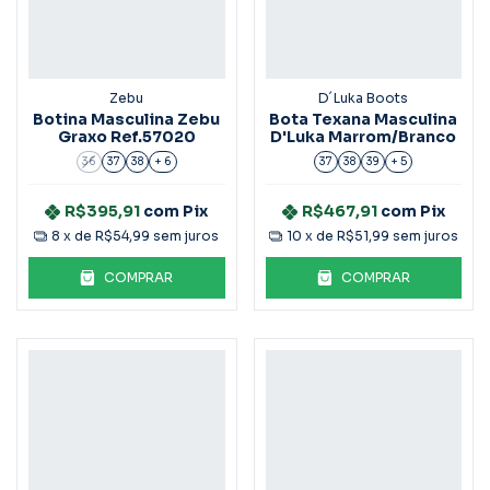
Zebu
D´Luka Boots
Botina Masculina Zebu
Bota Texana Masculina
Graxo Ref.57020
D'Luka Marrom/Branco
36
37
38
+ 6
37
38
39
+ 5
R$395,91
com
Pix
R$467,91
com
Pix
8
x de
R$54,99
sem juros
10
x de
R$51,99
sem juros
COMPRAR
COMPRAR