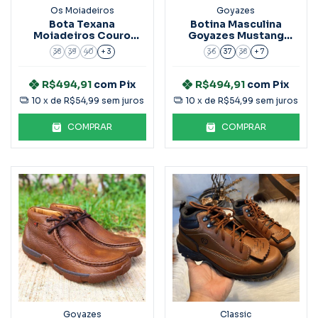
Os Moiadeiros
Goyazes
Bota Texana
Botina Masculina
Moiadeiros Couro
Goyazes Mustang
Cabeça Preta Ref.1873
Ref.2030103
38
39
40
+ 3
36
37
38
+ 7
R$494,91
com
Pix
R$494,91
com
Pix
10
x de
R$54,99
sem juros
10
x de
R$54,99
sem juros
COMPRAR
COMPRAR
Goyazes
Classic