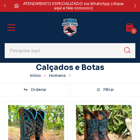
ATENDIMENTO ESPECIALIZADO via WhatsApp (clique
DES
rédito
aqui e fale conosco)
0
Calçados e Botas
Início
Homens
Calçados e Botas
Ordenar
Filtrar