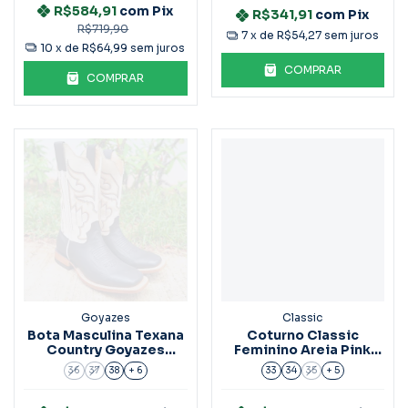
R$584,91
com
Pix
R$341,91
com
Pix
R$719,90
7
x de
R$54,27
sem juros
10
x de
R$64,99
sem juros
COMPRAR
COMPRAR
Goyazes
Classic
Bota Masculina Texana
Coturno Classic
Country Goyazes
Feminino Areia Pink
201560
Ref.Tn3-Ch3
36
37
38
+ 6
33
34
35
+ 5