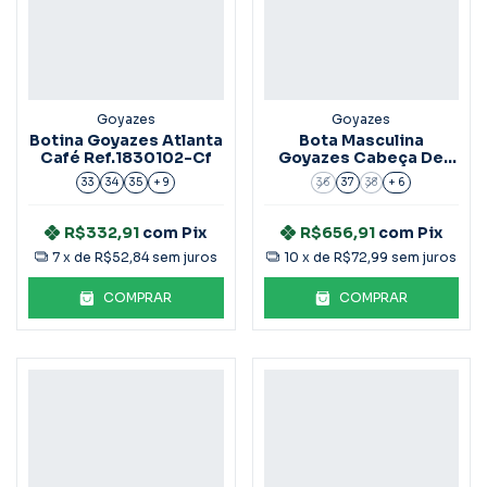
Goyazes
Goyazes
Botina Goyazes Atlanta
Bota Masculina
Café Ref.1830102-Cf
Goyazes Cabeça De
Boi Ref.211503
33
34
35
+ 9
36
37
38
+ 6
R$332,91
com
Pix
R$656,91
com
Pix
7
x de
R$52,84
sem juros
10
x de
R$72,99
sem juros
COMPRAR
COMPRAR