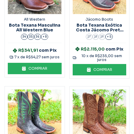
All Western
Jácomo Boots
Bota Texana Masculina
Bota Texana Exótica
All Western Blue
Costa Jácomo Preta
Ref.60011
34
35
36
+ 8
37
38
39
+ 5
R$2.115,00
com
Pix
R$341,91
com
Pix
10
x de
R$235,00
sem
7
x de
R$54,27
sem juros
juros
COMPRAR
COMPRAR