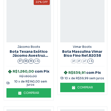
22
%
OFF
Jácomo Boots
Vimar Boots
Bota Texana Exótico
Bota Masculina Vimar
Jácomo Avestruz
Bico Fino Ref.82038
Cheia Ref.3172
37
38
39
+ 5
38
39
40
+ 5
R$1.260,00
com
Pix
R$539,91
com
Pix
R$1.800,00
10
x de
R$59,99
sem juros
10
x de
R$140,00
sem
juros
COMPRAR
COMPRAR