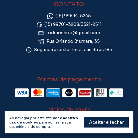
CONTATO
(15) 99694-5245
(15) 99701-3208/3321-2511
rodeioshop@gmail.com
Rua Orlando Bismara, 35
Segunda à sexta-feira, das 9h às 18h
Formas de pagamento
Meios de envio
Ao navegar por este site
você aceita o
Aceitar e fechar
uso de cookies
para agilizar a sua
experiência de compra.