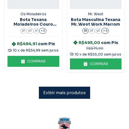
Os Moiadeiros
Mr. West
Bota Texana
Bota Masculina Texana
Moiadeiros Couro
Mr. West Work Marrom
Cabeça Preta Ref.1893
39
40
41
+ 3
38
39
40
+ 5
R$495,00
com
Pix
R$494,91
com
Pix
R$579,90
10
x de
R$54,99
sem juros
10
x de
R$55,00
sem juros
COMPRAR
COMPRAR
Exibir mais produtos