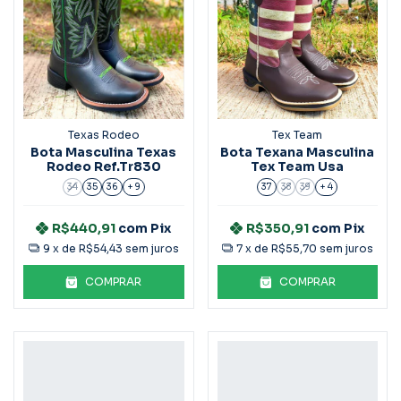
Texas Rodeo
Tex Team
Bota Masculina Texas
Bota Texana Masculina
Rodeo Ref.Tr830
Tex Team Usa
34
35
36
+ 9
37
38
39
+ 4
R$440,91
com
Pix
R$350,91
com
Pix
9
x de
R$54,43
sem juros
7
x de
R$55,70
sem juros
COMPRAR
COMPRAR