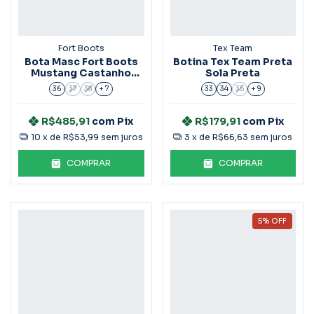
Fort Boots
Tex Team
Bota Masc Fort Boots
Botina Tex Team Preta
Mustang Castanho
Sola Preta
Ref:316
36
37
38
+ 7
33
34
35
+ 9
R$485,91
com
Pix
R$179,91
com
Pix
10
x de
R$53,99
sem juros
3
x de
R$66,63
sem juros
COMPRAR
COMPRAR
5
%
OFF