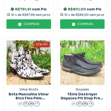
R$791,91
com
Pix
R$801,00
com
Pix
10
x de
R$87,99
sem juros
10
x de
R$89,00
sem juros
COMPRAR
COMPRAR
10
%
OFF
Vimar Boots
Goyazes
Bota Masculina Vimar
Tênis Destroyer
Bico Fino Pelo
Goyazes Pit Stop Preto
Ref:82038 Cow Print
Ref.221001-C
36
37
38
+ 7
36
37
38
+ 6