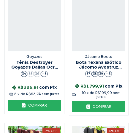
Goyazes
Jácomo Boots
Tênis Destroyer
Bota Texana Exótico
Goyazes Dallas Ocre
Jácomo Avestruz
Café Ref:221001-C
Cheia Ref.2932
34
35
36
+ 8
37
38
39
+ 5
R$1.799,91
com
Pix
R$386,91
com
Pix
10
x de
R$199,99
sem
8
x de
R$53,74
sem juros
juros
COMPRAR
COMPRAR
7
%
OFF
5
%
OFF