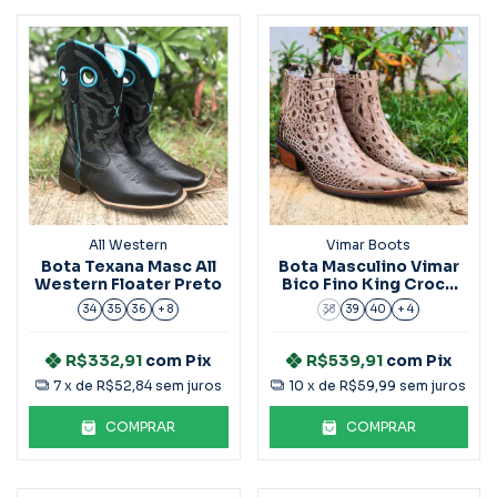
All Western
Vimar Boots
Bota Texana Masc All
Bota Masculino Vimar
Western Floater Preto
Bico Fino King Croco
Ref.82038
34
35
36
+ 8
38
39
40
+ 4
R$332,91
com
Pix
R$539,91
com
Pix
7
x de
R$52,84
sem juros
10
x de
R$59,99
sem juros
COMPRAR
COMPRAR