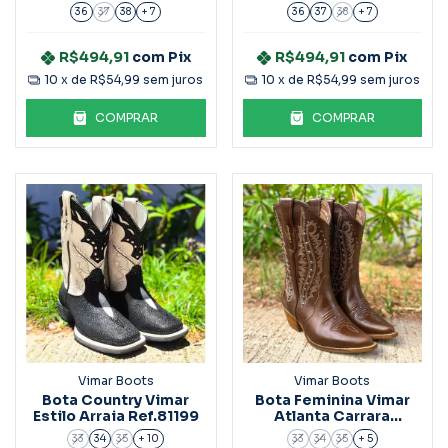
Ref.2037104
Ref.2030103
36
37
38
+ 7
36
37
38
+ 7
R$494,91
com
Pix
R$494,91
com
Pix
10
x de
R$54,99
sem juros
10
x de
R$54,99
sem juros
COMPRAR
COMPRAR
Vimar Boots
Vimar Boots
Bota Country Vimar
Bota Feminina Vimar
Estilo Arraia Ref.81199
Atlanta Carrara
Ref.11291
33
34
35
+ 10
33
34
35
+ 5