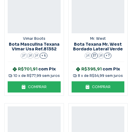
Vimar Boots
Mr. West
Bota Masculina Texana
Bota Texana Mr. West
Vimar Usa Ref.81352
Bordado Lateral Verde
37
38
39
+ 6
36
37
38
+ 7
R$701,91
com
Pix
R$395,91
com
Pix
10
x de
R$77,99
sem juros
8
x de
R$54,99
sem juros
COMPRAR
COMPRAR