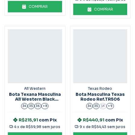
COMPRAR
COMPRAR
All Western
Texas Rodeo
Bota Texana Masculina
Bota Masculina Texas
All Western Black
Rodeo Ref.TR506
Green
34
35
36
+ 8
34
35
36
+ 9
R$215,91
com
Pix
R$440,91
com
Pix
4
x de
R$59,98
sem juros
9
x de
R$54,43
sem juros