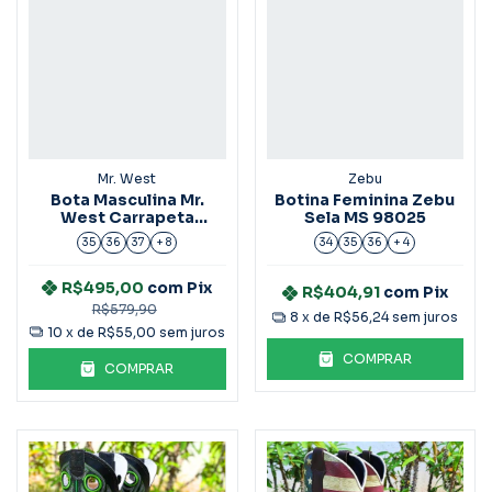
Mr. West
Zebu
Bota Masculina Mr.
Botina Feminina Zebu
West Carrapeta
Sela MS 98025
Laranja
35
36
37
+ 8
34
35
36
+ 4
R$495,00
com
Pix
R$404,91
com
Pix
R$579,90
8
x de
R$56,24
sem juros
10
x de
R$55,00
sem juros
COMPRAR
COMPRAR