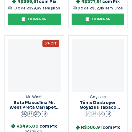
R$899,91
com
Pix
R$377,91
com
Pix
10
x de
R$99,99
sem juros
8
x de
R$52,49
sem juros
COMPRAR
COMPRAR
5
%
OFF
Mr. West
Goyazes
Bota Masculina Mr.
Tênis Destroyer
West Preta Carrapeta
Goyazes Tabaco
Vermelha
Ref.221001-C
35
36
37
+ 8
34
35
36
+ 8
R$495,00
com
Pix
R$386,91
com
Pix
R$579,90