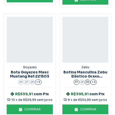
Goyazes
Zebu
Bota Goyazes Masc
Botina Masculina Zebu
Mustang Ref:221503
Elástico Graxo
Ref.57010
36
37
38
+ 6
37
38
39
+ 5
R$539,91
com
Pix
R$395,91
com
Pix
10
x de
R$59,99
sem juros
8
x de
R$54,99
sem juros
COMPRAR
COMPRAR