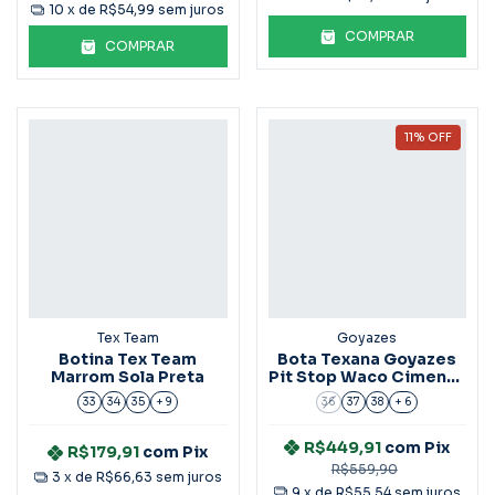
10
x de
R$54,99
sem juros
COMPRAR
COMPRAR
11
%
OFF
Tex Team
Goyazes
Botina Tex Team
Bota Texana Goyazes
Marrom Sola Preta
Pit Stop Waco Cimento
Ref.223602-Cf
33
34
35
+ 9
36
37
38
+ 6
R$449,91
com
Pix
R$179,91
com
Pix
R$559,90
3
x de
R$66,63
sem juros
9
x de
R$55,54
sem juros