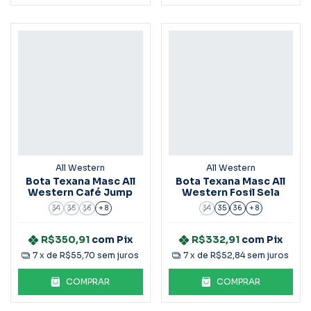
All Western
All Western
Bota Texana Masc All
Bota Texana Masc All
Western Café Jump
Western Fosil Sela
34
35
36
+ 8
34
35
36
+ 8
R$350,91
com
Pix
R$332,91
com
Pix
7
x de
R$55,70
sem juros
7
x de
R$52,84
sem juros
COMPRAR
COMPRAR