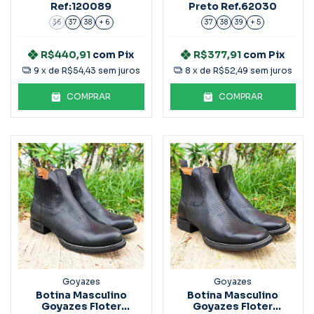
Ref:120089
Preto Ref.62030
36
37
38
+ 6
37
38
39
+ 5
R$440,91
com
Pix
R$377,91
com
Pix
9
x de
R$54,43
sem juros
8
x de
R$52,49
sem juros
COMPRAR
COMPRAR
Goyazes
Goyazes
Botina Masculino
Botina Masculino
Goyazes Floter
Goyazes Floter