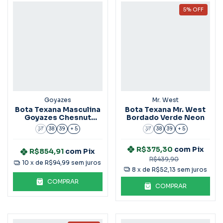
5
%
OFF
Goyazes
Mr. West
Bota Texana Masculina
Bota Texana Mr. West
Goyazes Chesnut
Bordado Verde Neon
Ref.226502-Cp
37
38
39
+ 5
37
38
39
+ 5
R$375,30
com
Pix
R$854,91
com
Pix
R$439,90
10
x de
R$94,99
sem juros
8
x de
R$52,13
sem juros
COMPRAR
COMPRAR