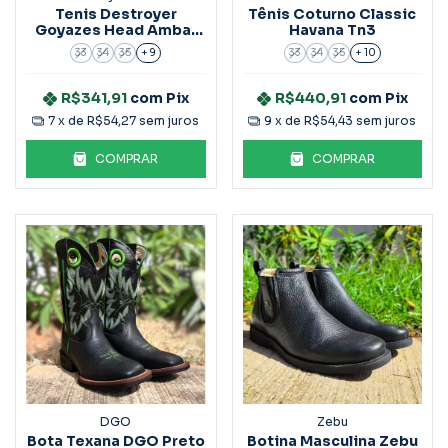
Tenis Destroyer
Tênis Coturno Classic
Goyazes Head Ambar
Havana Tn3
Café Ref:221001-C
33
34
35
+ 9
33
34
35
+ 10
R$341,91
com
Pix
R$440,91
com
Pix
7
x de
R$54,27
sem juros
9
x de
R$54,43
sem juros
COMPRAR
COMPRAR
DGO
Zebu
Bota Texana DGO Preto
Botina Masculina Zebu