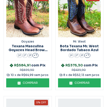
Goyazes
Mr. West
Texana Masculina
Bota Texana Mr. West
Goyazes Head Brown
Bordado Tabaco Azul
Pinhão Ref.231505-Cf
36
37
38
+ 7
36
37
38
+ 7
R$584,91
com
Pix
R$375,30
com
Pix
R$699,90
R$439,90
10
x de
R$64,99
sem juros
8
x de
R$52,13
sem juros
COMPRAR
COMPRAR
5
%
OFF