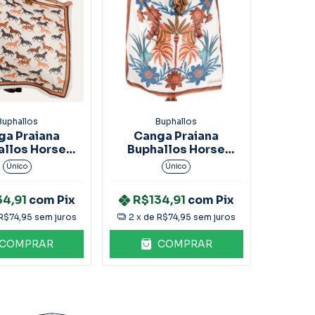
Buphallos
Buphallos
ga Praiana
Canga Praiana
allos Horse
Buphallos Horse
ACS30
floral ACS33
Único
Único
34,91
com
Pix
R$134,91
com
Pix
R$74,95
sem juros
2
x de
R$74,95
sem juros
COMPRAR
COMPRAR