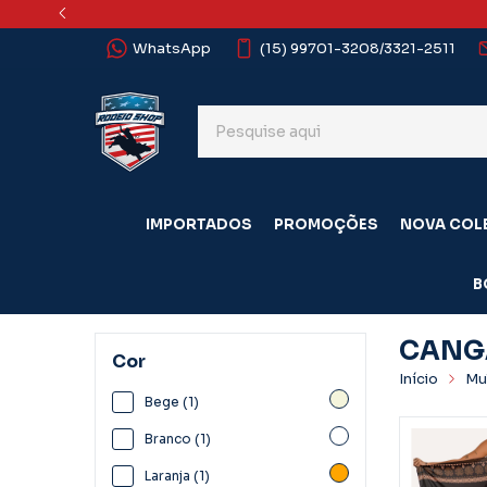
WhatsApp
(15) 99701-3208/3321-2511
IMPORTADOS
PROMOÇÕES
NOVA COL
B
CANG
Cor
Início
Mu
Bege (1)
Branco (1)
Laranja (1)