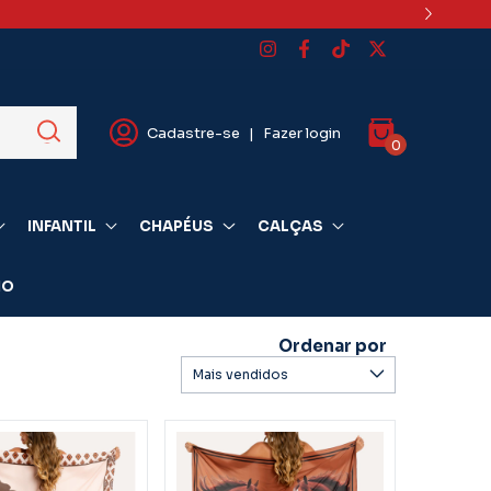
Cadastre-se
|
Fazer login
0
INFANTIL
CHAPÉUS
CALÇAS
IO
Ordenar por