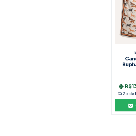
Can
Buph
R$1
2
x de