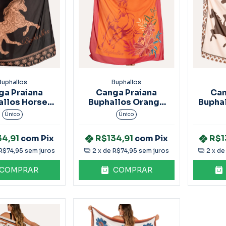
Buphallos
Buphallos
ga Praiana
Canga Praiana
Can
allos Horse
Buphallos Orange
Buphal
ta ACS34
Horse ACS32
Ho
Único
Único
34,91
com
Pix
R$134,91
com
Pix
R$1
R$74,95
sem juros
2
x de
R$74,95
sem juros
2
x d
COMPRAR
COMPRAR