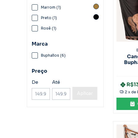
Marrom (1)
Preto (1)
Rosê (1)
Marca
Buphallos (6)
Can
Buph
Pre
Preço
De
Até
R$1
2
x de
Aplicar