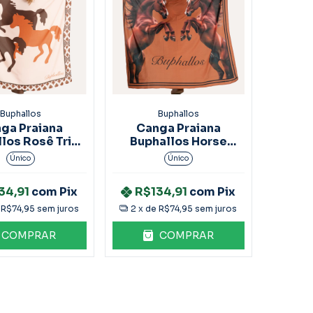
Buphallos
Buphallos
ga Praiana
Canga Praiana
los Rosê Trio
Buphallos Horse
rse ACS31
Marrom ACS28
Único
Único
34,91
com
Pix
R$134,91
com
Pix
e
R$74,95
sem juros
2
x de
R$74,95
sem juros
COMPRAR
COMPRAR