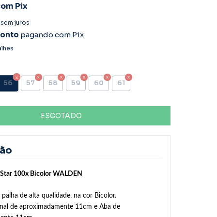
com
Pix
sem juros
conto
pagando com Pix
alhes
56
57
58
59
60
61
ção
 Star 100x Bicolor WALDEN
palha de alta qualidade, na cor Bicolor.
onal de aproximadamente 11cm e Aba de