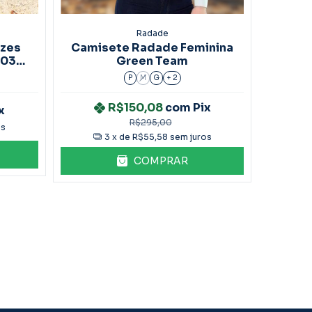
Radade
azes
Camisete Radade Feminina
Chin
91034-
Green Team
P
M
G
+ 2
R$150,08
com
Pix
x
R$295,00
os
3
x de
R$55,58
sem juros
COMPRAR