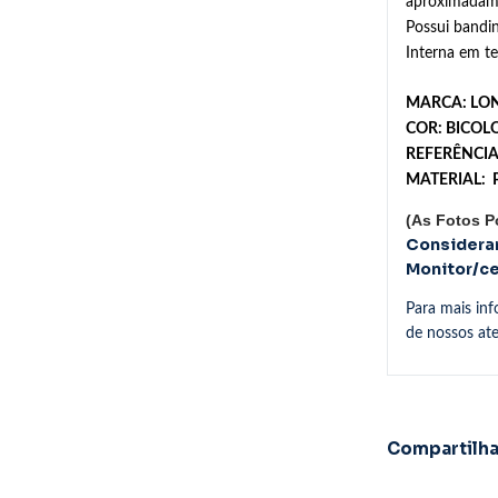
aproximadam
Possui bandi
Interna em te
MARCA: LON
COR: BICOL
REFERÊNCI
MATERIAL: 
(A
s Fotos 
Considera
Monitor/cel
Para mais in
de nossos at
Compartilha