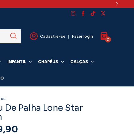
o)
Cadastre-se
|
Fazer login
0
INFANTIL
CHAPÉUS
CALÇAS
IO
res
 De Palha Lone Star
n
9,90