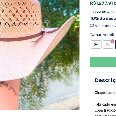
R$1.277,91
10
x de
R$141,99
10% de des
Ver mais det
Tamanho:
56
54
55
Descri
Chapéu Lone
Fabricado em 
Copa tradici