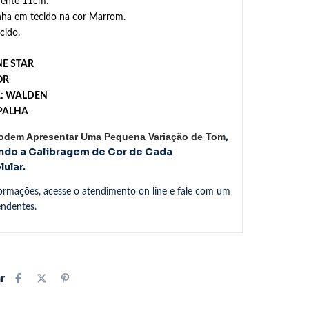
ente 11cm.
nha em tecido na cor Marrom.
cido.
E STAR
OR
A: WALDEN
PALHA
,
Podem Apresentar Uma Pequena Variação de Tom
ndo a Calibragem de Cor de Cada
ular.
formações, acesse o atendimento on line e fale com um
endentes.
r