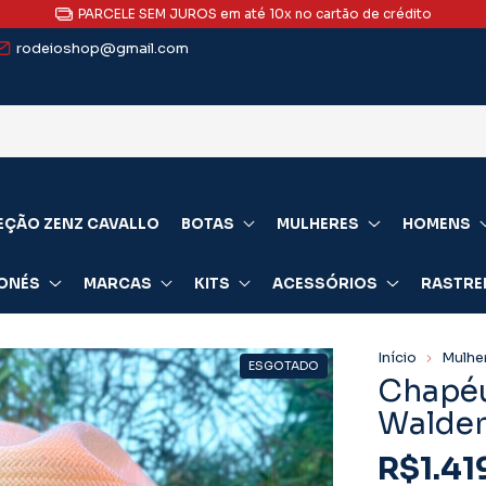
ATENDIMENTO ESPECIALIZADO via WhatsApp (clique aqui e fale conosc
rodeioshop@gmail.com
EÇÃO ZENZ CAVALLO
BOTAS
MULHERES
HOMENS
ONÉS
MARCAS
KITS
ACESSÓRIOS
RASTRE
Início
Mulhe
ESGOTADO
Chapéu
Walde
R$1.41