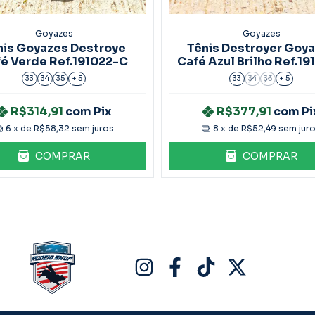
Goyazes
Goyazes
nis Goyazes Destroye
Tênis Destroyer Goy
é Verde Ref.191022-C
Café Azul Brilho Ref.1
C
33
34
35
+ 5
33
34
35
+ 5
R$314,91
com
Pix
R$377,91
com
Pi
6
x de
R$58,32
sem juros
8
x de
R$52,49
sem jur
COMPRAR
COMPRAR