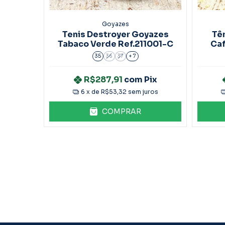
Goyazes
inina
Tenis Destroyer Goyazes
Tê
ada
Tabaco Verde Ref.211001-C
Caf
35
36
37
+ 7
ix
R$287,91
com
Pix
ros
6
x de
R$53,32
sem juros
COMPRAR