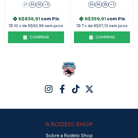
aplicação 25545
33
34
35
+ 5
34
36
38
+ 3
R$836,91
com
Pix
R$359,91
com
Pix
10
x de
R$92,99
sem juros
7
x de
R$57,13
sem juros
COMPRAR
COMPRAR
A RODEIO SHOP
Sobre a Rodeio Shop