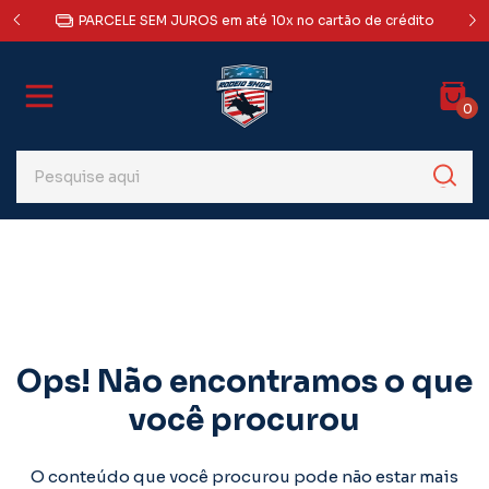
a Sul,
AT
PARCELE SEM JUROS em até 10x no cartão de crédito
0
Ops! Não encontramos o que
você procurou
O conteúdo que você procurou pode não estar mais