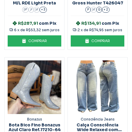
M/L RDE Light Preta
Gross Hunter T426047
PP
P
M
+ 3
P
M
G
+ 2
R$287,91
com
Pix
R$134,91
com
Pix
6
x de
R$53,32
sem juros
2
x de
R$74,95
sem juros
COMPRAR
COMPRAR
Bonazus
Consciência Jeans
Bota Bico Fino Bonazus
Calça Consciência
Azul Claro Ref.17210-64
Wide Relaxed com