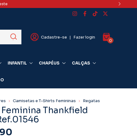
este
Cadastre-se
|
Fazer login
0
INFANTIL
CHAPÉUS
CALÇAS
IO
res
Camisetas e T-Shirts Femininas
Regatas
 Feminina Thankfield
Ref.01546
,90