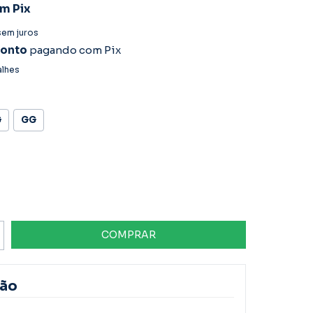
om
Pix
sem juros
conto
pagando com Pix
alhes
G
GG
ção