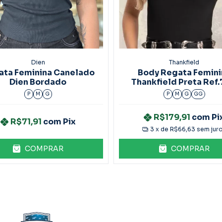
Dien
Thankfield
ata Feminina Canelado
Body Regata Femini
Dien Bordado
Thankfield Preta Ref.
P
M
G
P
M
G
GG
R$179,91
com
Pi
R$71,91
com
Pix
3
x de
R$66,63
sem jur
COMPRAR
COMPRAR