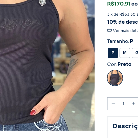
R$170,91
c
3
x de
R$63,30
10% de des
Ver mais det
Tamanho:
P
P
M
Cor:
Preto
Descri