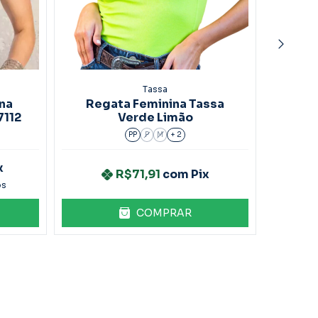
Tassa
na
Regata Feminina Tassa
Regat
7112
Verde Limão
PP
P
M
+ 2
x
R$71,91
com
Pix
os
COMPRAR