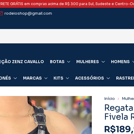
FRETE GRÁTIS em compras acima de R$ 300 para Sul, Sudeste e Centro-O
rodeioshop@gmail.com
EÇÃO ZENZ CAVALLO
BOTAS
MULHERES
HOMENS
ONÉS
MARCAS
KITS
ACESSÓRIOS
RASTRE
Início
Mulhe
Regata
Fivela 
R$189