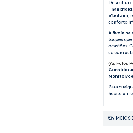
Descubra o
Thankfield
elastano
, 
conforto ini
A
fivela na 
toques que 
ocasiões. 
se com esti
(A
s Fotos 
Considera
Monitor/cel
Para qualqu
hesite em c
MEIOS 